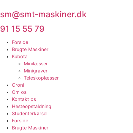
Videre
til
sm@smt-maskiner.dk
indhold
91 15 55 79
Forside
Brugte Maskiner
Kubota
Minilæsser
Minigraver
Teleskoplæsser
Croni
Om os
Kontakt os
Hesteopstaldning
Studenterkørsel
Forside
Brugte Maskiner