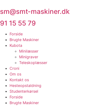
Videre
til
sm@smt-maskiner.dk
indhold
91 15 55 79
Forside
Brugte Maskiner
Kubota
Minilæsser
Minigraver
Teleskoplæsser
Croni
Om os
Kontakt os
Hesteopstaldning
Studenterkørsel
Forside
Brugte Maskiner