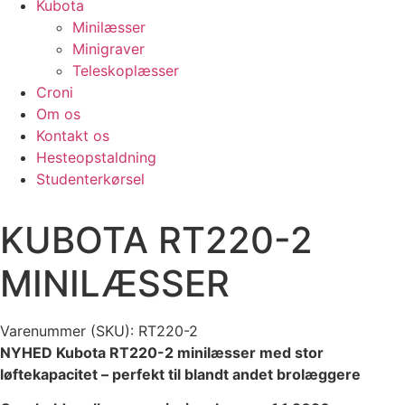
Kubota
Minilæsser
Minigraver
Teleskoplæsser
Croni
Om os
Kontakt os
Hesteopstaldning
Studenterkørsel
KUBOTA RT220-2
MINILÆSSER
Varenummer (SKU):
RT220-2
NYHED Kubota RT220-2 minilæsser med stor
løftekapacitet – perfekt til blandt andet brolæggere