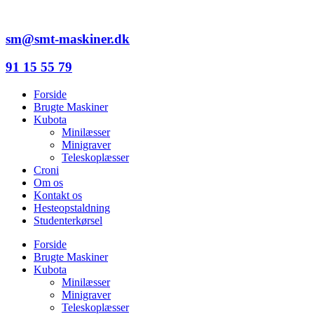
Videre
til
indhold
sm@smt-maskiner.dk
91 15 55 79
Forside
Brugte Maskiner
Kubota
Minilæsser
Minigraver
Teleskoplæsser
Croni
Om os
Kontakt os
Hesteopstaldning
Studenterkørsel
Forside
Brugte Maskiner
Kubota
Minilæsser
Minigraver
Teleskoplæsser