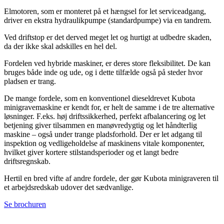
Elmotoren, som er monteret på et hængsel for let serviceadgang,
driver en ekstra hydraulikpumpe (standardpumpe) via en tandrem.
Ved driftstop er det derved meget let og hurtigt at udbedre skaden,
da der ikke skal adskilles en hel del.
Fordelen ved hybride maskiner, er deres store fleksibilitet. De kan
bruges både inde og ude, og i dette tilfælde også på steder hvor
pladsen er trang.
De mange fordele, som en konventionel dieseldrevet Kubota
minigravemaskine er kendt for, er helt de samme i de tre alternative
løsninger. F.eks. høj driftssikkerhed, perfekt afbalancering og let
betjening giver tilsammen en manøvredygtig og let håndterlig
maskine – også under trange pladsforhold. Der er let adgang til
inspektion og vedligeholdelse af maskinens vitale komponenter,
hvilket giver kortere stilstandsperioder og et langt bedre
driftsregnskab.
Hertil en bred vifte af andre fordele, der gør Kubota minigraveren til
et arbejdsredskab udover det sædvanlige.
Se brochuren