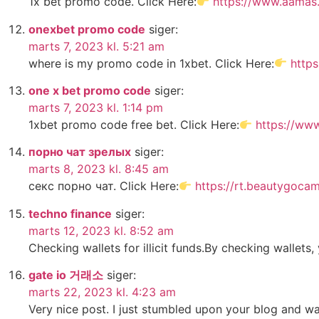
1x bet promo code. Click Here:
https://www.aamas.
onexbet promo code
siger:
marts 7, 2023 kl. 5:21 am
where is my promo code in 1xbet. Click Here:
http
one x bet promo code
siger:
marts 7, 2023 kl. 1:14 pm
1xbet promo code free bet. Click Here:
https://ww
порно чат зрелых
siger:
marts 8, 2023 kl. 8:45 am
секс порно чат. Click Here:
https://rt.beautygoca
techno finance
siger:
marts 12, 2023 kl. 8:52 am
Checking wallets for illicit funds.By checking wallet
gate io 거래소
siger:
marts 22, 2023 kl. 4:23 am
Very nice post. I just stumbled upon your blog and wan