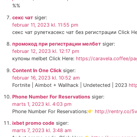
%%
секс чат
siger:
februar 11, 2023 kl. 11:55 pm
секс чат рулеткасекс чат без регистрации Click H
промокод при регистрации мелбет
siger:
februar 12, 2023 kl. 12:17 pm
купоны melbet Click Here:
https://caravela.coffee/p
Content In One Click
siger:
februar 16, 2023 kl. 10:52 am
Fortnite | Aimbot + Wallhack | Undetected | 2023
htt
Phone Number For Reservations
siger:
marts 1, 2023 kl. 4:03 pm
Phone Number For Reservations:
http://rentry.co/5
ixbet promo code
siger:
marts 7, 2023 kl. 3:48 am