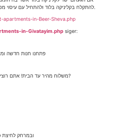
להתקלח בקליניקה בלוד ולהתחיל עם עיסוי מפנק בלוד תוכלו לבחור איזה או גבר שיבצעו עבורכם את העיסוי.
et-apartments-in-Beer-Sheva.php
artments-in-Givatayim.php
siger:
פתחנו חנות חדשה ומגנ
משלוח מהיר עד הבית! אתם רוצים ליהנות ממספר עיסויים בפתח-תקוה ולא מעיסוי אחד בלבד?
ובמרחק לחיצת כ