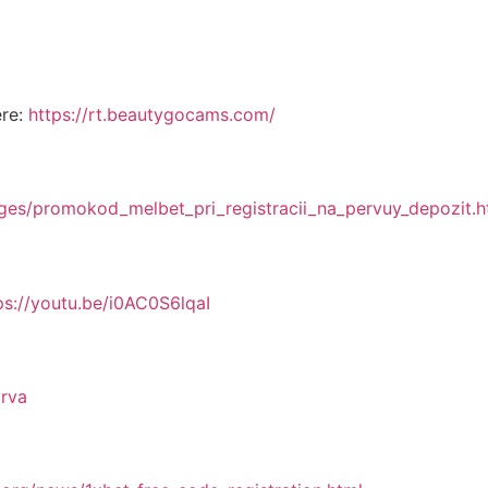
ere:
https://rt.beautygocams.com/
ages/promokod_melbet_pri_registracii_na_pervuy_depozit.h
ps://youtu.be/i0AC0S6lqaI
vrva