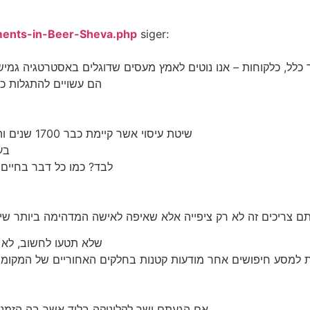
tments-in-Beer-Sheva.php
siger:
כלל, כלקוחות – אנו נוטים לאמץ מעסים שדוגלים באסטרטגיה גמיש
הם עשויים להתגלות כ
שיטת עיסוי אשר קיימת כבר 1700 שנים והיא למעשה משיטות הריפוי והעיסוי הישנות ביותר אשר קיימות
בע
לבד? כמו כל דבר בחיים 
שלא תטעו לחשוב, לא 
את למסע חיפושים אחר מודעות קטנות בחלקים האחוריים של המקומו
אם הגעתם ישר לקליניקה בלוד אשר בה הזמנ