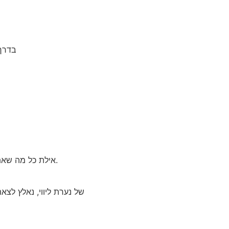
בדרך 
אילת כל מה שאתם צריכים זה לא רק ציפייה אלא שאיפה לאישה המדהימה ביותר שיודעת ויכולה לקחת את תענוגות החיים שלכם צעד אחד קדימה.
של נערת ליווי, נאלץ לצ