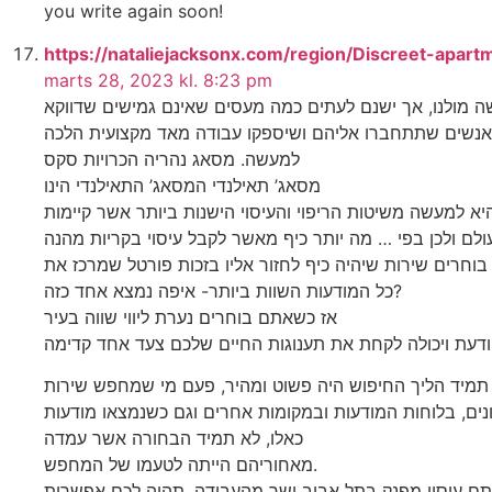
you write again soon!
https://nataliejacksonx.com/region/Discreet-apar
marts 28, 2023 kl. 8:23 pm
ה מולנו, אך ישנם לעתים כמה מעסים שאינם גמישים שדווקא
אנשים שתתחברו אליהם ושיספקו עבודה מאד מקצועית הלכה
למעשה. מסאג נהריה הכרויות סקס
מסאג’ תאילנדי המסאג’ התאילנדי הינו
ולם ולכן בפי … מה יותר כיף מאשר לקבל עיסוי בקריות מהנה
בוחרים שירות שיהיה כיף לחזור אליו בזכות פורטל שמרכז את
כל המודעות השוות ביותר- איפה נמצא אחד כזה?
אז כשאתם בוחרים נערת ליווי שווה בעיר
תמיד הליך החיפוש היה פשוט ומהיר, פעם מי שמחפש שירות
נים, בלוחות המודעות ובמקומות אחרים וגם כשנמצאו מודעות
כאלו, לא תמיד הבחורה אשר עמדה
מאחוריהם הייתה לטעמו של המחפש.
תם עיסוי מפנק בתל אביב ישר מהעבודה, תהיה לכם אפשרות