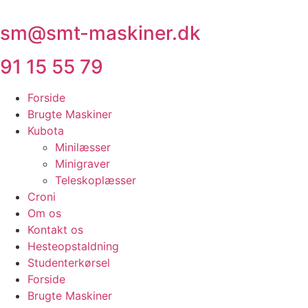
Videre
til
sm@smt-maskiner.dk
indhold
91 15 55 79
Forside
Brugte Maskiner
Kubota
Minilæsser
Minigraver
Teleskoplæsser
Croni
Om os
Kontakt os
Hesteopstaldning
Studenterkørsel
Forside
Brugte Maskiner