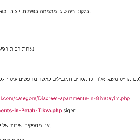
בלקוני ריהוט גן מתמחה בפיתוח, ייצור, יבוא ושיווק של ריהוט גן המתאים לתרבות הפנאי והאירוח בישראל.
נערות רבות הגיעו
כם מדייט מענג. אלו הפרמטרים המובילים כאשר מחפשים עיסוי ולכ
gal.com/categors/Discreet-apartments-in-Givatayim.php
ments-in-Petah-Tikva.php
siger:
אנו מספקים שירות של עיסוי עד הבית לזוגות, ליחידים ואף לימי כיף, קבוצות ומשפחות.