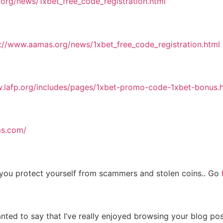
org/news/1xbet_free_code_registration.html
s://www.aamas.org/news/1xbet_free_code_registration.html
w.lafp.org/includes/pages/1xbet-promo-code-1xbet-bonus.
ms.com/
s, you protect yourself from scammers and stolen coins.. Go
ted to say that I’ve really enjoyed browsing your blog post