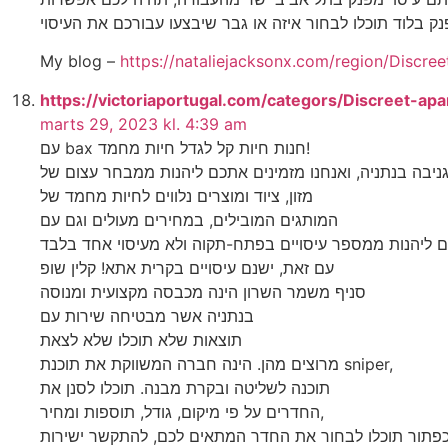
My blog –
https://nataliejacksonx.com/region/Discre
https://victoriaportugal.com/categors/Discreet-ap
marts 29, 2023 kl. 4:39 am
עם bax חנות חיות קל לגדל חיות מחמד!
יבה בנתניה, ואנחנו מזמינים אתכם ליהנות ממבחר עצום של
מזון, ציוד ומוצרים נלווים לחיות מחמד של
המותגים המובילים, במחירים מעולים וגם עם
עם זאת, ישנם עיסויים בקרית אתא! קלין שופ
סניף משמר השרון הינה מכבסה מקצועית ומנוסה
בנתניה אשר מבטיחה שירות עם
תוצאות שלא תוכלו שלא לצאת
מרוצים מהן. הינה חברה המשווקת את תוכנת sniper,
תוכנה לשליטה ובקרת מבנה. תוכלו לסנן את
החדרים על פי מיקום, גודל, תוספות ומחיר,
פתור תוכלו לבחור את החדר המתאים לכם, להתקשר ישירות